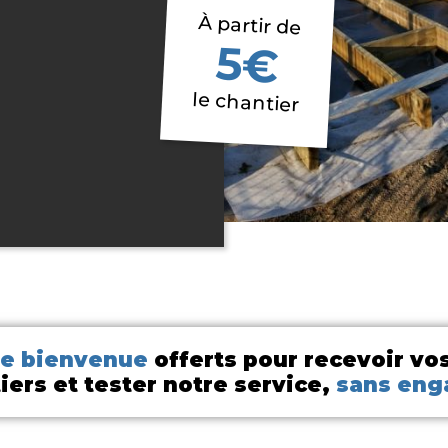
À partir de
5€
le chantier
de bienvenue
offerts pour recevoir vo
iers et tester notre service,
sans en