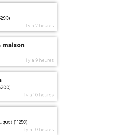
5290)
Il y a 7 heures
n maison
Il y a 9 heures
n
8200)
Il y a 10 heures
uquet (11250)
Il y a 10 heures