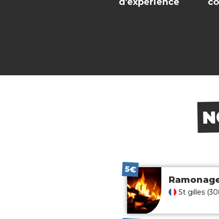
d'expérience
co
N
5€
Ramonag
St gilles (3