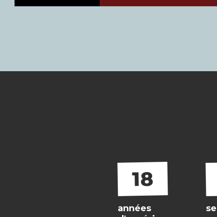
18
années
se