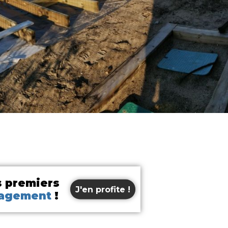
s premiers
J'en profite !
gagement
!