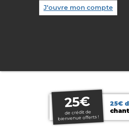
J'ouvre mon compte
25€
25€ 
chant
de crédit de
bienvenue offerts !