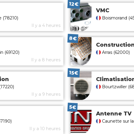
12€
VMC
le (78210)
Boismorand (4
Il y a 4 heures
8€
Constructio
in (69120)
Arras (62000)
Il y a 8 heures
15€
ion
Climatisatio
17220)
Bourtzwiller (6
Il y a 9 heures
5€
e
Antenne TV
7190)
Caunette sur la
Il y a 10 heures