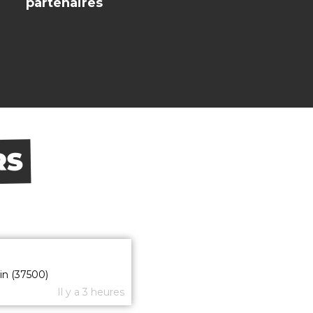
partenaires
RS
in (37500)
Il y a 3 heures