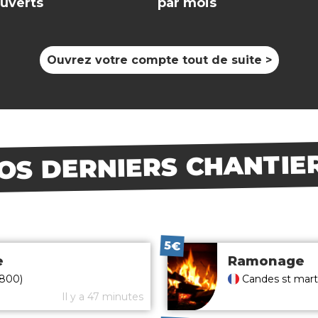
uverts
par mois
Ouvrez votre compte
tout de suite
>
OS DERNIERS CHANTIE
5€
e
Ramonage
0800)
Candes st mart
Il y a 47 minutes