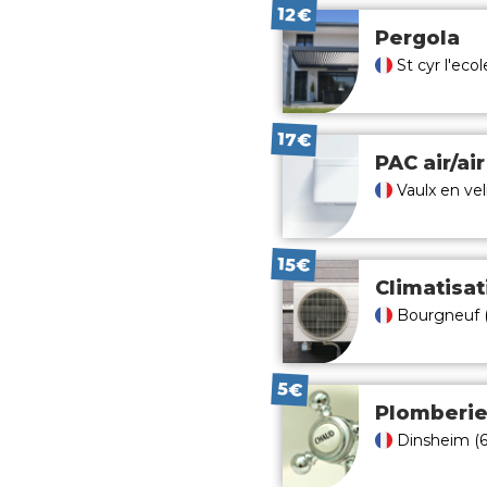
12€
Pergola
St cyr l'eco
17€
PAC air/air
Vaulx en vel
15€
Climatisat
Bourgneuf (
5€
Plomberi
Dinsheim (6