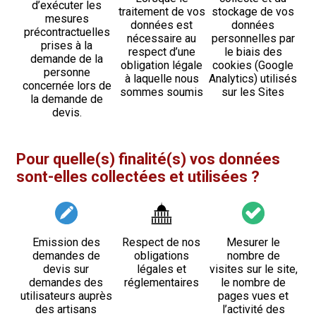
d’exécuter les
traitement de vos
stockage de vos
mesures
données est
données
précontractuelles
nécessaire au
personnelles par
prises à la
respect d’une
le biais des
demande de la
obligation légale
cookies (Google
personne
à laquelle nous
Analytics) utilisés
concernée lors de
sommes soumis
sur les Sites
la demande de
devis.
Pour quelle(s) finalité(s) vos données
sont-elles collectées et utilisées ?
Emission des
Respect de nos
Mesurer le
demandes de
obligations
nombre de
devis sur
légales et
visites sur le site,
demandes des
réglementaires
le nombre de
utilisateurs auprès
pages vues et
des artisans
l’activité des